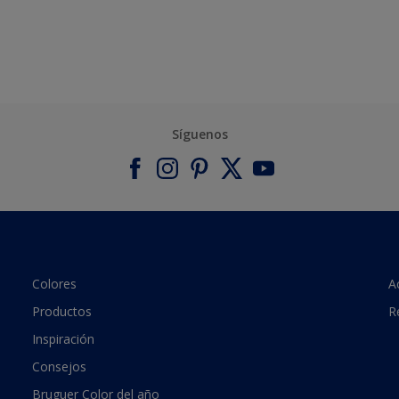
Síguenos
Colores
A
Productos
R
Inspiración
Consejos
Bruguer Color del año