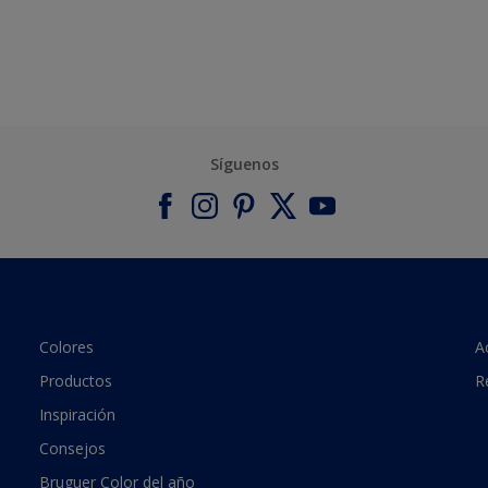
Síguenos
Colores
A
Productos
R
Inspiración
Consejos
Bruguer Color del año