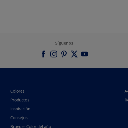
Síguenos
Colores
A
Productos
R
Inspiración
Consejos
Bruguer Color del año