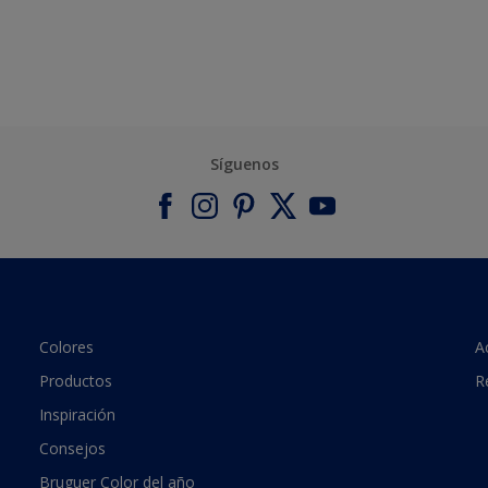
Síguenos
Colores
A
Productos
R
Inspiración
Consejos
Bruguer Color del año