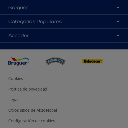
Bruguer
Acerca de Bruguer
Categorías Populares
Contacta con nosotros
Colores
Acceder
Buscar una tienda
Productos
Mapa del sitio
Accesibilidad
Inspiración
Reproducción de color
Consejos
Bruguer Color del año
Cookies
Política de privacidad
Legal
Otros sitios de AkzoNobel
Configuración de cookies