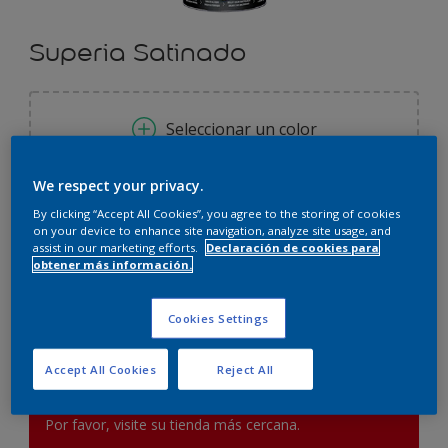
Superia Satinado
Seleccionar un color
We respect your privacy.
Tamaño
By clicking “Accept All Cookies”, you agree to the storing of cookies
on your device to enhance site navigation, analyze site usage, and
0.75 L
2.50 L
assist in our marketing efforts.
Declaración de cookies para
obtener más información.
Cantidad
Calculadora de pintura
Cookies Settings
Calcular
Accept All Cookies
Reject All
Este producto no está actualmente disponible en línea.
Por favor, visite su tienda más cercana.