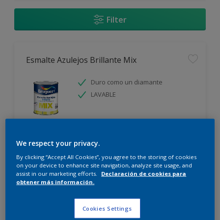
Filter
Esmalte Azulejos Brillante Mix
Duro como un diamante
LAVABLE
We respect your privacy.
Comparar
By clicking “Accept All Cookies”, you agree to the storing of cookies
on your device to enhance site navigation, analyze site usage, and
assist in our marketing efforts.
Declaración de cookies para
obtener más información.
Esmalte Acrylic Brillante Mix
Cookies Settings