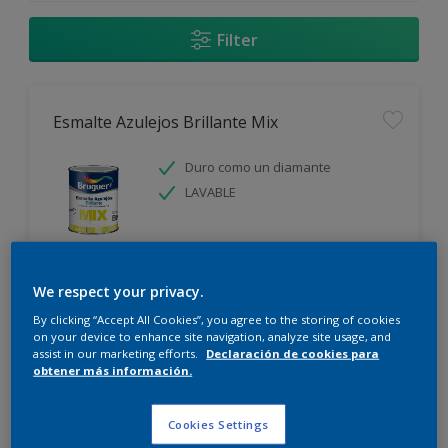
Filter
Esmalte Azulejos Brillante Mix
Duro como un diamante
LAVABLE
We respect your privacy.
Comparar
By clicking “Accept All Cookies”, you agree to the storing of cookies
on your device to enhance site navigation, analyze site usage, and
assist in our marketing efforts.
Declaración de cookies para
obtener más información.
Esmalte Acrylic Brillante Mix
Cookies Settings