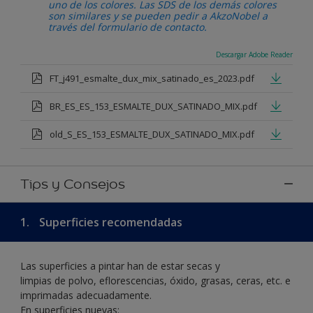
uno de los colores. Las SDS de los demás colores
son similares y se pueden pedir a AkzoNobel a
través del formulario de contacto.
Descargar Adobe Reader
FT_j491_esmalte_dux_mix_satinado_es_2023.pdf
BR_ES_ES_153_ESMALTE_DUX_SATINADO_MIX.pdf
old_S_ES_153_ESMALTE_DUX_SATINADO_MIX.pdf
Tips y Consejos
1.
Superficies recomendadas
Las superficies a pintar han de estar secas y
limpias de polvo, eflorescencias, óxido, grasas, ceras, etc. e
imprimadas adecuadamente.
En superficies nuevas: