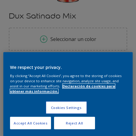
Dux Satinado Mix
Seleccionar un color
0.93 l
We respect your privacy.
By clicking “Accept All Cookies”, you agree to the storing of cookies
0.93 l
on your device to enhance site navigation, analyze site usage, and
Cantidad
Calculadora de pintura
assist in our marketing efforts.
Declaración de cookies para
1 l
obtener más información.
Calcular
2.32 l
Cookies Settings
2.5 l
Este producto no está actualmente disponible en línea.
Por favor, visite su tienda más cercana.
Accept All Cookies
Reject All