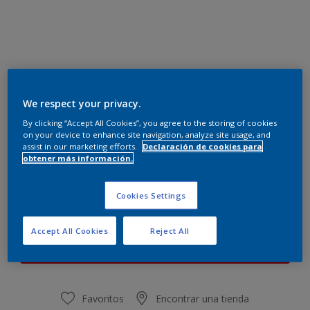
TOSCANA SALMON INTERMEDIO
We respect your privacy.
Cambiar de color
By clicking “Accept All Cookies”, you agree to the storing of cookies
on your device to enhance site navigation, analyze site usage, and
assist in our marketing efforts.
Declaración de cookies para
Cantidad
Calculadora de pintura
obtener más información.
Calcular
Cookies Settings
Este producto no está actualmente disponible en línea.
Accept All Cookies
Reject All
Por favor, visite su tienda más cercana.
Favoritos
Encontrar una tienda