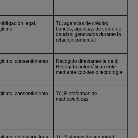
 obligación legal,
Tú; agencias de crédito;
gítimo
bancos; agencias de cobro de
deudas
;
generados durante la
relación comercial
egítimo, consentimiento
Recogido directamente de ti;
Recogida automáticamente
mediante cookies o tecnología
egítimo, consentimiento
Tú; Plataformas de
medios/críticas
gítimo, obligación legal,
Tú; Sistemas de seguridad