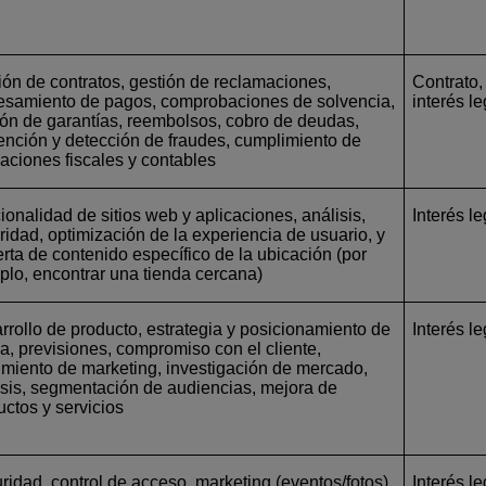
ión de contratos, gestión de reclamaciones,
Contrato,
esamiento de pagos, comprobaciones de solvencia,
interés le
ión de garantías, reembolsos, cobro de deudas,
ención y detección de fraudes, cumplimiento de
gaciones fiscales y contables
ionalidad de sitios web y aplicaciones, análisis,
Interés l
ridad, optimización de la experiencia de usuario, y
erta de contenido específico de la ubicación (por
plo, encontrar una tienda cercana)
rrollo de producto, estrategia y posicionamiento de
Interés l
a, previsiones, compromiso con el cliente,
imiento de marketing, investigación de mercado,
isis, segmentación de audiencias, mejora de
uctos y servicios
ridad, control de acceso, marketing (eventos/fotos),
Interés le