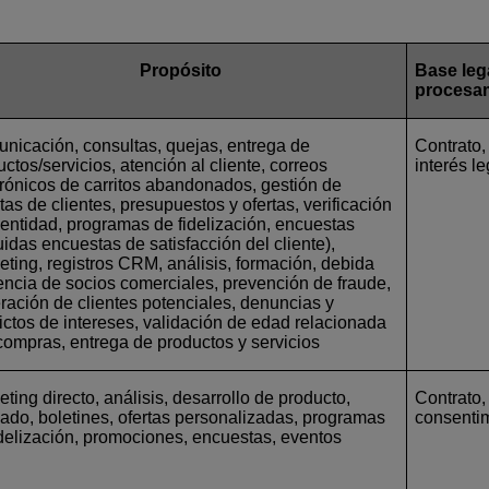
Propósito
Base lega
procesa
nicación, consultas, quejas, entrega de
Contrato,
ctos/servicios, atención al cliente, correos
interés l
trónicos de carritos abandonados, gestión de
as de clientes, presupuestos y ofertas, verificación
dentidad, programas de fidelización, encuestas
uidas encuestas de satisfacción del cliente),
eting, registros CRM, análisis, formación, debida
gencia de socios comerciales, prevención de fraude,
ración de clientes potenciales, denuncias y
lictos de intereses, validación de edad relacionada
compras, entrega de productos y servicios
ting directo, análisis, desarrollo de producto,
Contrato, 
ilado, boletines, ofertas personalizadas, programas
consenti
idelización, promociones, encuestas, eventos