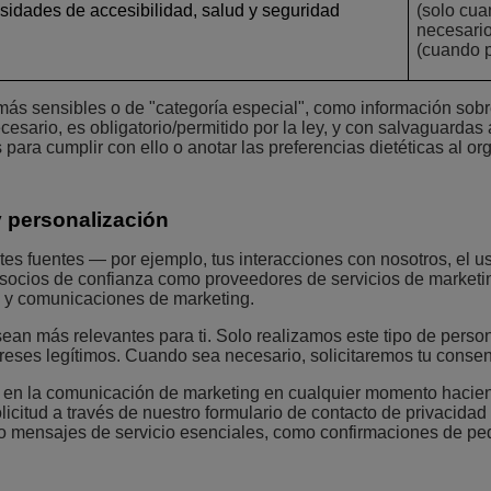
sidades de accesibilidad, salud y seguridad
(solo cua
necesario
(cuando 
 sensibles o de "categoría especial", como información sobre 
cesario, es obligatorio/permitido por la ley, y con salvaguardas
para cumplir con ello o anotar las preferencias dietéticas al or
y personalización
es fuentes — por ejemplo, tus interacciones con nosotros, el us
de socios de confianza como proveedores de servicios de marke
os y comunicaciones de marketing.
sean más relevantes para ti. Solo realizamos este tipo de pers
reses legítimos. Cuando sea necesario, solicitaremos tu consent
par en la comunicación de marketing en cualquier momento hacie
citud a través de nuestro formulario de contacto de privacidad
do mensajes de servicio esenciales, como confirmaciones de ped