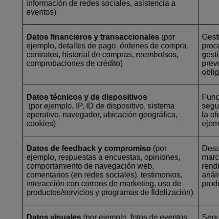
información de redes sociales, asistencia a
eventos)
Datos financieros y transaccionales
(por
Gest
ejemplo, detalles de pago, órdenes de compra,
proc
contratos, historial de compras, reembolsos,
gest
comprobaciones de crédito)
prev
obli
Datos técnicos y de dispositivos
Func
(por ejemplo, IP, ID de dispositivo, sistema
segu
operativo, navegador, ubicación geográfica,
la of
cookies)
ejem
Datos de feedback y compromiso
(por
Desa
ejemplo, respuestas a encuestas, opiniones,
marc
comportamiento de navegación web,
rend
comentarios (en redes sociales), testimonios,
anál
interacción con correos de marketing, uso de
prod
productos/servicios y programas de fidelización)
Datos visuales
(por ejemplo, fotos de eventos,
Segu