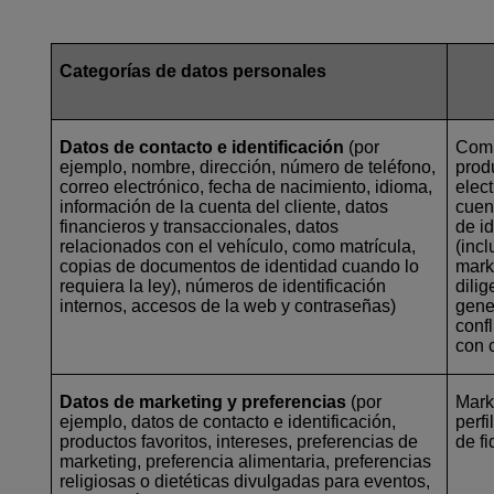
Categorías de datos personales
Datos de contacto e identificación
(por
Comu
ejemplo, nombre, dirección, número de teléfono,
produ
correo electrónico, fecha de nacimiento, idioma,
elec
información de la cuenta del cliente, datos
cuent
financieros y transaccionales, datos
de i
relacionados con el vehículo, como matrícula,
(incl
copias de documentos de identidad cuando lo
mark
requiera la ley), números de identificación
dili
internos, accesos de la web y contraseñas)
gene
conf
con 
Datos de marketing y preferencias
(por
Marke
ejemplo, datos de contacto e identificación,
perf
productos favoritos, intereses, preferencias de
de f
marketing, preferencia alimentaria, preferencias
religiosas o dietéticas divulgadas para eventos,