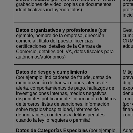
grabaciones de vídeo, copias de documentos
prot
identificativos incluyendo fotos)
prot
inci
Datos organizativos y profesionales
(por
Gest
ejemplo, nombre de la empresa, dirección
cump
comercial, título del puesto, licencias,
CRM,
certificaciones, detalles de la Cámara de
adqu
Comercio, detalles del IVA, datos fiscales para
autónomos/autónomos)
Datos de riesgo y cumplimiento
Miti
(por ejemplo, indicadores de fraude, datos de
prev
monitorización de transacciones, alertas de
dili
alerta, comportamientos de pago, hallazgos de
expo
investigaciones internas, medios negativos
denu
disponibles públicamente, información de filtros
cump
de terceros, listas de sanciones, información
(por
sobre regalos/hospitalidad, informes de
finan
denunciantes, condenas y delitos penales
cont
cuando la ley lo requiera o permita)
Datos de Categorías Especiales
(por ejemplo,
Adapt