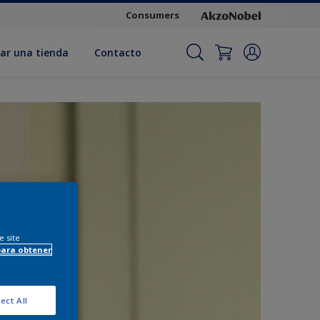
Consumers
ar una tienda
Contacto
e site
para obtener
ect All