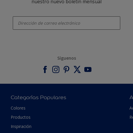
nuestro nuevo boletín mensual
enter-your-email
Síguenos
Categorías Populares
A
Colores
A
Productos
R
Inspiración