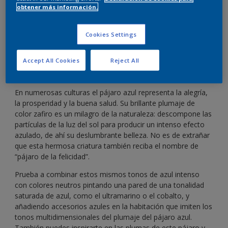
obtener más información.
Consigue una alegre combinación de colores con
tonos azules vivos.
Cookies Settings
Accept All Cookies
Reject All
En numerosas culturas el pájaro azul representa la alegría,
la prosperidad y la buena salud. Su brillante plumaje de
color zafiro es un milagro de la naturaleza: descompone las
partículas de la luz del sol para producir un intenso efecto
azulado, de ahí su deslumbrante belleza. No es de extrañar
que esta hermosa criatura también reciba el nombre de
“pájaro de la felicidad”.
Prueba a combinar estos mismos tonos de azul intenso
con colores neutros pintando una pared de una tonalidad
saturada de azul, como el ultramarino o el cobalto, y
añadiendo accesorios azules en la habitación que imiten los
tonos multidimensionales del plumaje del pájaro azul.
También puedes inspirarte en las plumas de este pájaro y