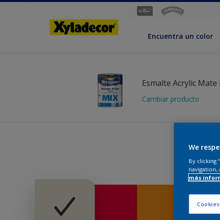
Encuentra un color
Esmalte Acrylic Mate
Cambiar producto
We respe
La
By clicking
navigation, 
más infor
Cookies