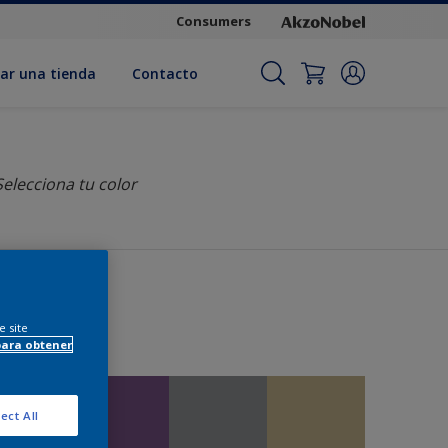
Consumers
ar una tienda
Contacto
Selecciona tu color
...
e site
para obtener
ect All