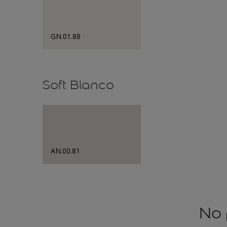
GN.01.88
Soft Blanco
AN.00.81
No 