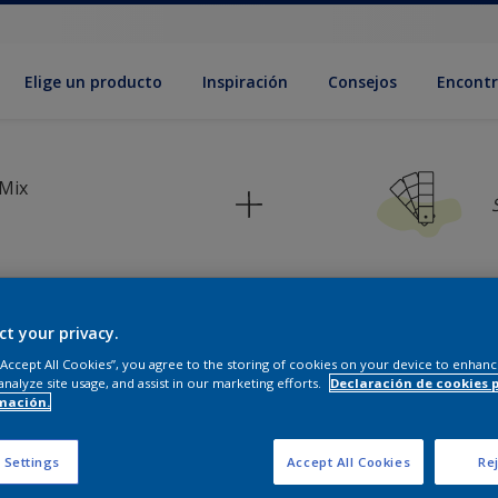
Elige un producto
Inspiración
Consejos
Encontr
 Mix
ct your privacy.
 paleta que tengo en mente es
 “Accept All Cookies”, you agree to the storing of cookies on your device to enhanc
analyze site usage, and assist in our marketing efforts.
Declaración de cookies 
mación.
 Settings
Accept All Cookies
Rej